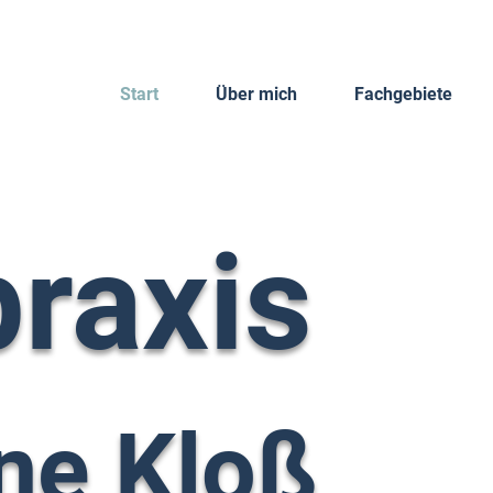
Start
Über mich
Fachgebiete
praxis
ne Kloß