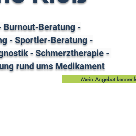
- Burnout-Beratung -
g - Sportler-Beratung -
gnostik - Schmerztherapie -
tung rund ums Medikament
Mein Angebot kennenl