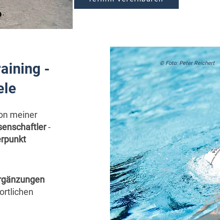
© Foto: Peter Reichert
aining -
iele
von meiner
ssenschaftler
-
erpunkt
rgänzungen
ortlichen