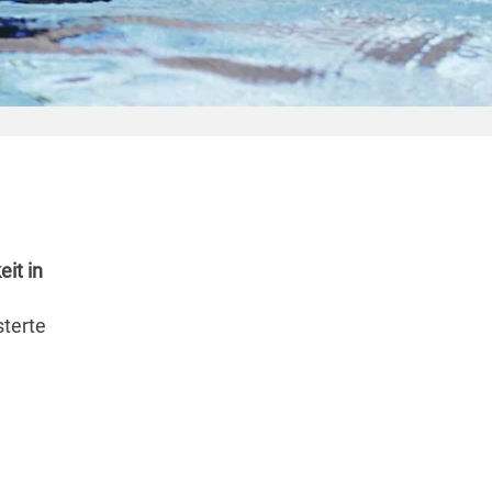
it in
sterte