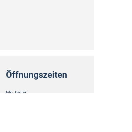
Öffnungszeiten
Mo. bis Fr.
Samstag
​Sonntag
8 - 20 Uhr